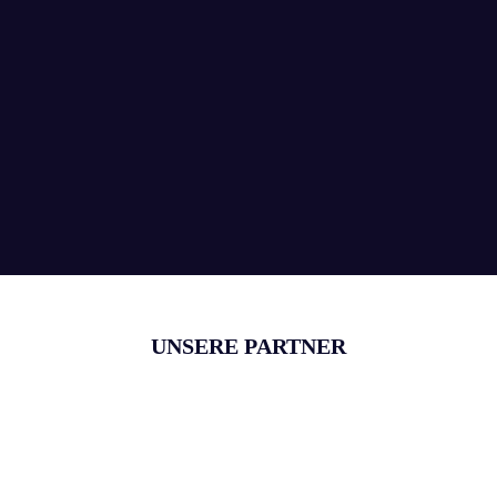
Stilgarnituren – Auswahl des
richtigen Zubehörs für Ihre
Gardinen
UNSERE PARTNER